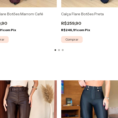
Flare Botões Marrom Café
Calça Flare Botões Preta
,90
R$259,90
91
com
Pix
R$246,91
com
Pix
rar
Comprar