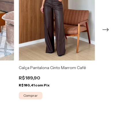
Calça Pantalona Cinto Marrom Café
Camisa Cropped
R$189,90
R$109,90
R$180,41
com
Pix
R$104,41
com
Pi
Comprar
Comprar