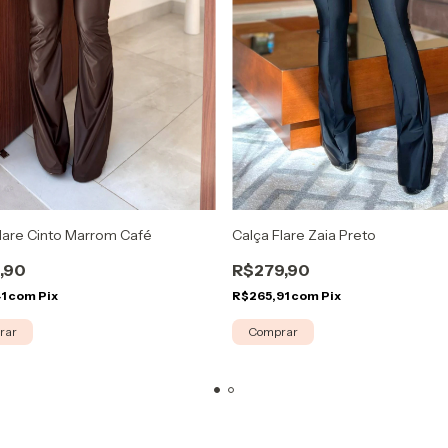
lare Cinto Marrom Café
Calça Flare Zaia Preto
,90
R$279,90
41
com
Pix
R$265,91
com
Pix
rar
Comprar