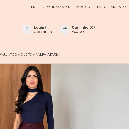
ÁTIS ACIMA DE R$500,00
PARCELAMENTO EM ATÉ 5X SEM JUROS
5% 
Login
/
Carrinho
(
0
)
Cadastre-se
R$0,00
NJUNTOS MOLETOM/ ALFAIATARIA