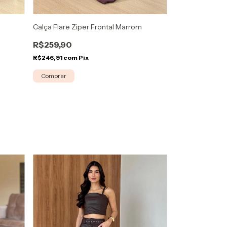
Calça Skinny Ga
Calça Flare Ziper Frontal Marrom
R$249,90
R$259,90
R$237,41
com
Pi
R$246,91
com
Pix
Comprar
Comprar