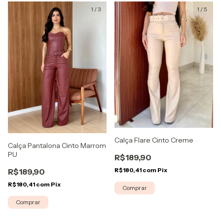
1
/
3
1
/
5
Calça Flare Cinto Creme
Calça Pantalona Cinto Marrom
PU
R$189,90
R$180,41
com
Pix
R$189,90
R$180,41
com
Pix
Comprar
Comprar