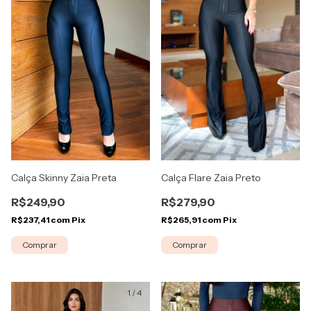
Calça Flare Zaia Preto
Calça Skinny Zaia Preta
R$279,90
R$249,90
R$265,91
com
Pix
R$237,41
com
Pix
Comprar
Comprar
1
/
4
1
/
3