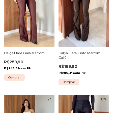
Calça Flare Cinto Marrom
Calça Flare Gaia Marrom
Café
R$259,90
R$189,90
R$246,91
com
Pix
R$180,41
com
Pix
Comprar
Comprar
1
/
5
1
/
5