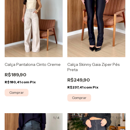
Calça Skinny Gaia Ziper Pés
Calça Pantalona Cinto Creme
Preta
R$189,90
R$249,90
R$180,41
com
Pix
R$237,41
com
Pix
Comprar
Comprar
1
/
4
1
/
5