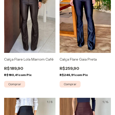
Calça Flare Lola Marrom Café
Calça Flare Gaia Preta
R$189,90
R$259,90
R$180,41
com
Pix
R$246,91
com
Pix
Comprar
Comprar
1
/
6
1
/
6