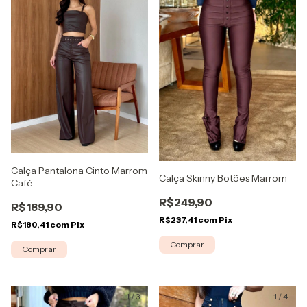
Calça Pantalona Cinto Marrom
Calça Skinny Botões Marrom
Café
R$249,90
R$189,90
R$237,41
com
Pix
R$180,41
com
Pix
Comprar
Comprar
1
/
3
1
/
4