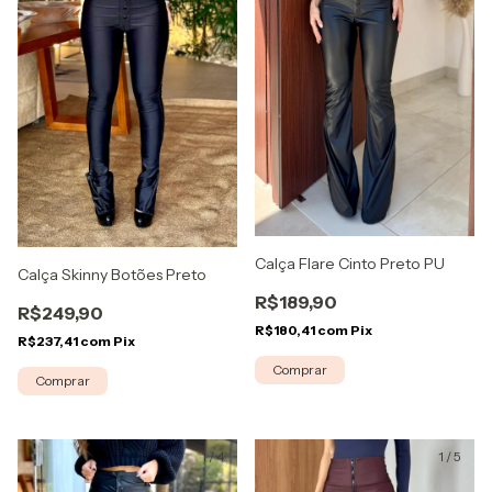
Calça Flare Cinto Preto PU
Calça Skinny Botões Preto
R$189,90
R$249,90
R$180,41
com
Pix
R$237,41
com
Pix
Comprar
Comprar
1
/
4
1
/
5