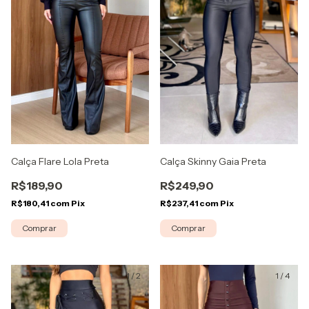
Calça Flare Lola Preta
Calça Skinny Gaia Preta
R$189,90
R$249,90
R$180,41
com
Pix
R$237,41
com
Pix
Comprar
Comprar
1
/
2
1
/
4