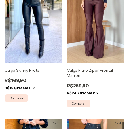
Calça Skinny Preta
Calça Flare Ziper Frontal
Marrom
R$169,90
R$259,90
R$161,41
com
Pix
R$246,91
com
Pix
Comprar
Comprar
1
/
2
1
/
4