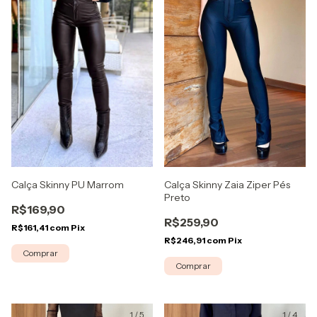
Calça Skinny PU Marrom
Calça Skinny Zaia Ziper Pés
Preto
R$169,90
R$259,90
R$161,41
com
Pix
R$246,91
com
Pix
Comprar
Comprar
1
/
5
1
/
4