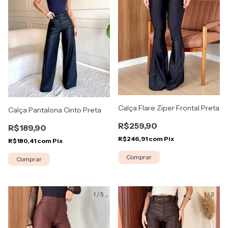
Calça Flare Ziper Frontal Preta
Calça Pantalona Cinto Preta
R$259,90
R$189,90
R$246,91
com
Pix
R$180,41
com
Pix
Comprar
Comprar
1
/
5
1
/
3