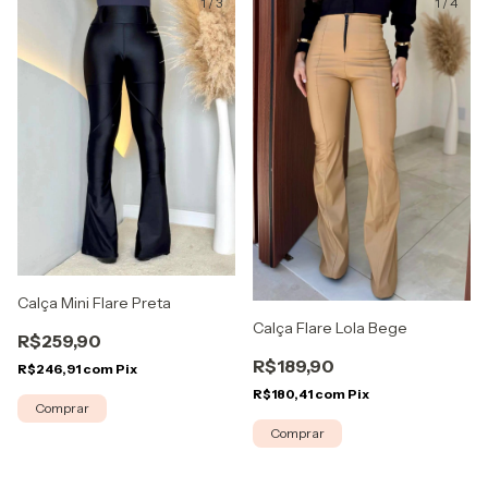
1
/
3
1
/
4
Calça Mini Flare Preta
Calça Flare Lola Bege
R$259,90
R$189,90
R$246,91
com
Pix
R$180,41
com
Pix
Comprar
Comprar