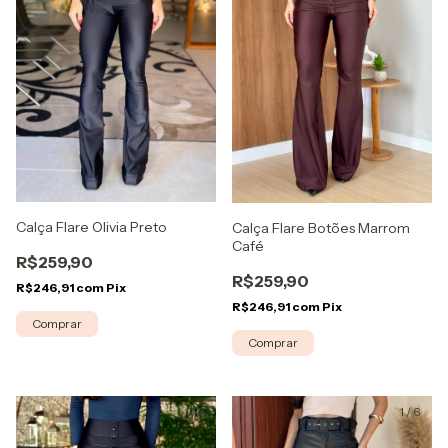
Calça Flare Olivia Preto
Calça Flare Botões Marrom
Café
R$259,90
R$259,90
R$246,91
com
Pix
R$246,91
com
Pix
Comprar
Comprar
1
/
3
1
/
6