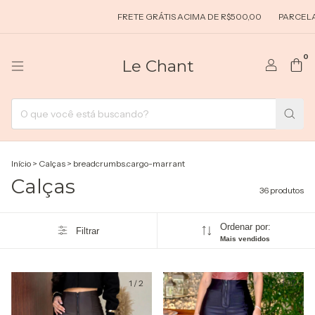
FRETE GRÁTIS ACIMA DE R$500,00
PARCELAMENTO EM ATÉ 5
0
Le Chant
Início
>
Calças
>
breadcrumbs.cargo-marrant
Calças
36 produtos
Ordenar por:
Filtrar
Mais vendidos
1
/
2
1
/
7