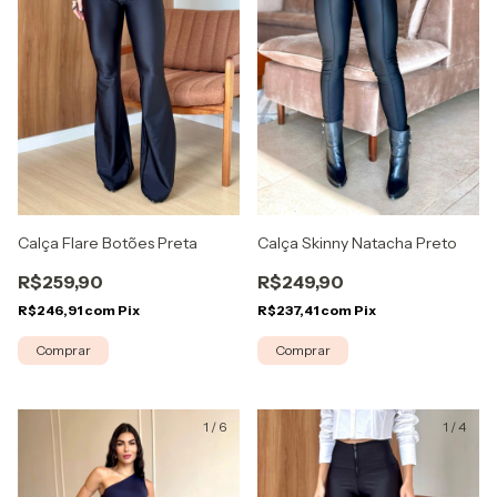
Calça Skinny Natacha Preto
Calça Flare Botões Preta
R$249,90
R$259,90
R$237,41
com
Pix
R$246,91
com
Pix
Comprar
Comprar
1
/
6
1
/
4