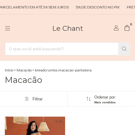
ARCELAMENTO EM ATÉ 5X SEM JUROS
5% DE DESCONTO NO PIX
FRET
0
Le Chant
Início
>
Macacão
>
breadcrumbs.macacao-pantalona
Macacão
Ordenar por:
Filtrar
Mais vendidos
1
/
4