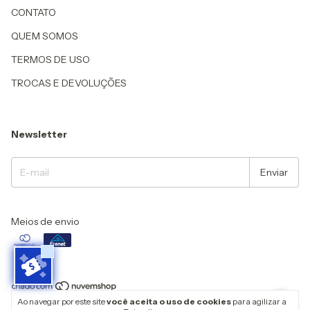
CONTATO
QUEM SOMOS
TERMOS DE USO
TROCAS E DEVOLUÇÕES
Newsletter
Meios de envio
Ao navegar por este site
você aceita o uso de cookies
para agilizar a
Copyright Lechant - 26136113000102 - 2026. Todos os direitos reservados.